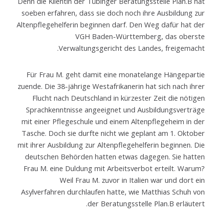
Denn die Klientin der Tübinger Beratungsstelle Plan.B hat
soeben erfahren, dass sie doch noch ihre Ausbildung zur
Altenpflegehelferin beginnen darf. Den Weg dafür hat der
VGH Baden-Württemberg, das oberste
Verwaltungsgericht des Landes, freige­macht.
Für Frau M. geht damit eine monatelange Hängepartie
zuende. Die 38-jährige Westafrika­nerin hat sich nach ihrer
Flucht nach Deutschland in kürzester Zeit die nötigen
Sprach­kenntnisse angeeignet und Ausbildungsverträge
mit einer Pflegeschule und einem Alten­pflegeheim in der
Tasche. Doch sie durfte nicht wie geplant am 1. Oktober
mit ihrer Ausbil­dung zur Altenpflegehelferin beginnen. Die
deutschen Behörden hatten etwas dagegen. Sie hatten
Frau M. eine Duldung mit Arbeitsverbot erteilt. Warum?
Weil Frau M. zuvor in Italien war und dort ein
Asylverfahren durchlaufen hatte, wie Matthias Schuh von
der Beratungs­stelle Plan.B erläutert.