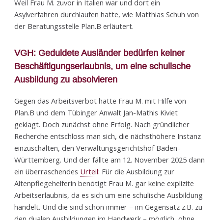
Weil Frau M. zuvor in Italien war und dort ein
Asylverfahren durchlaufen hatte, wie Matthias Schuh von
der Beratungs­stelle Plan.B erläutert.
VGH: Geduldete Ausländer bedürfen keiner
Beschäftigungserlaubnis, um eine schulische
Ausbildung zu absolvieren
Gegen das Arbeitsverbot hatte Frau M. mit Hilfe von
Plan.B und dem Tübinger Anwalt Jan-Mathis Kiviet
geklagt. Doch zunächst ohne Erfolg. Nach gründlicher
Recherche entschloss man sich, die nächsthöhere Instanz
einzuschalten, den Verwaltungsgerichtshof Baden-
Württemberg. Und der fällte am 12. November 2025 dann
ein überraschendes
Urteil
: Für die Ausbildung zur
Altenpflege­helferin benötigt Frau M. gar keine explizite
Arbeitserlaubnis, da es sich um eine schulische Ausbildung
handelt. Und die sind schon immer – im Gegensatz z.B. zu
den dualen Ausbil­dungen im Handwerk – möglich, ohne